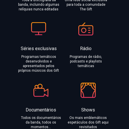
Toda a discografia da
Uma rede social exclusiva
banda, incluindo algumas
para toda a comunidade
relíquias nunca editadas
The Gift
Séries exclusivas
Rádio
Programas temáticos
Programas de rádio,
desenvolvidos e
podcasts e playlists
apresentados pelos
temáticas
próprios músicos dos Gift
Documentários
Shows
Todos os documentários
Os mais emblemáticos
da banda, todos os
espetáculos dos Gift aqui
momentos…
revisitados